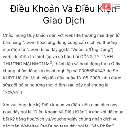
Skip
expan
Điều Khoản Và Điều Kiện
to
content
Giao Dịch
Chào mừng Quý khách đến với website thương mại điện tử
bán hàng Ncv.vn hoặc ứng dụng cung cấp dịch vụ thương
mại điện tử Ncv.vn (sau đây gọi là “Website/Ứng Dụng”),
website điện tử thiết lập và sở hữu bởi CÔNG TY TNHH
THƯƠNG MẠI NHƠN MỸ, thành lập và hoạt động theo Giấy
chứng nhận đăng ký doanh nghiệp số 0305684347 do Sở
KHĐT Hồ Chí Minh cấp lần đầu ngày 13-05-2008 như được
sửa đổi bổ sung từng thời điểm (sau đây gọi chung là
“Ncv.vn” )
Xin vui lòng đọc kỹ Điều khoản và điều kiện giao dịch này
(sau đây gọi là “Điều Khoản Và Điều Kiện”) trước khi đặt mua
bất kỳ hàng hóa/dịch vụ/voucher/giấy chứng nhận dịch vụ
nào trên Website/Ứng Dụng (sau đây gọi là “Sản Phẩm”).