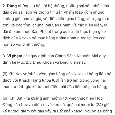
2.
Dùng
những sơ hở, lỗi hệ thống, những sai sót, nhầm lẫn
dẫn đến sai lệch về thông tin Sản Phẩm (bao gồm nhưng
không giới hạn về giá, về điều kiện giao hàng, về trạng thái
tồn, về đặc tính, chủng loại Sản Phẩm, về các điều kiện, ưu
đãi đi kèm theo Sản Phẩm) trong quá trình thực hiện giao
dịch của Ncv.vn để mua hàng nhằm nhận được lợi ích cao
hơn so với bình thường;
3.
Vi phạm
các quy định của Chính Sách Khuyến Mại quy
định tại Mục 2.3 Điều Khoản và Điều Kiện này.
(ii) Khi Ncv.vn/nhân viên giao hàng của Ncv.vn không liên hệ
được với Khách Hàng từ ba (03) lần trở lên trong vòng hai
mươi tư (24) giờ kể từ thời điểm bắt đầu liên hệ giao hàng;
(iii) Khi Bất khả kháng ảnh hưởng tới việc thực hiện Hợp
Đồng của Ncv.vn diễn ra và kéo dài quá hai mươi tư (24) giờ
kể từ thời điểm bắt đầu xảy ra Bất khả kháng, Ncv.vn sẽ bằng