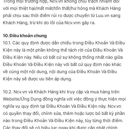
Trong mọi trường hợp, Ncv.vn không chịu trách nhiệm đối
với mọi thiệt hại/mất mát/tổn thất/hư hỏng mà Khách Hàng
phải chịu sau thời điểm rủi ro được chuyển từ Luu.vn sang
Khách Hàng, trừ khi do lỗi của Ncv.vnn gây ra.
10. Điều khoản chung
10.1. Các quy định được dẫn chiếu trong Điều Khoản Và Điều
Kiện này là một phần không thể tách rời của Điều Khoản Và
Điều Kiện này. Nếu có bất cứ sự không thống nhất nào giữa
Điều Khoản Và Điều Kiện này với bất cứ quy định nào khác
về cùng một nội dung, nội dung của Điều Khoản Và Điều
Kiện này sẽ được ưu tiên áp dụng.
10.2. Ncv.vn và Khách Hàng khi truy cập và mua hàng trên
Website/Ứng Dụng đồng nghĩa với việc đồng ý thực hiện mọi
nghĩa vụ quy định tại Điều Khoản Và Điều Kiện này. Ncv.vn
có quyền thay đổi, chỉnh sửa, thêm hoặc lược bỏ bất kỳ phần
nào trong Điều Khoản Và Điều Kiện này, tùy từng thời điểm.
Các thay đổi sẽ có hiệu lực ngay khi được cập nhật chính