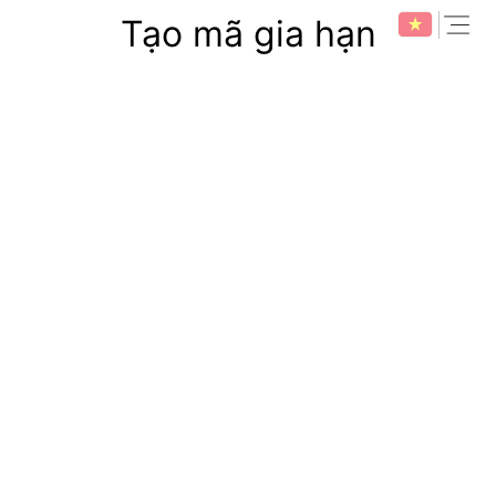
Skip
expan
Tạo mã gia hạn
to
content